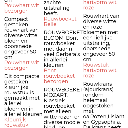
cm.
hartvorm wit
zachte
Rouwhart wit
roze
uitstraling
bezorgen
heeft.
Rouwhart van
Rouwboeket
Compact
diverse witte
Belle
gestoken
en roze
rouwhart van
bloemen met
ROUWBOEKET
diverse witte
een lieflijke
BLOOM. Bont
bloemen,
uitstraling,
rouwboeket
doorsnede
doorsnede
met daarin
ongeveer 50
ongeveer 50
veel Gerbera's
cm.
cm.
in allerlei
Rouwhart wit
Rouwstuk
kleuren.
bezorgen
hartvorm wit
Bont
roze
rouwboeket
Dit compacte
bezorgen
gestoken
Rouwkrans
kleurrijke
(ajourkrans)
ROUWBOEKET
rouwstuk is
rondom
MOZART.
gemaakt met
helemaal
Klassiek
allerlei
opgestoken
rouwboeket
bloemen in
met
met alleen
allerlei kleuren.
oa.Rozen,Lisiant
witte rozen en
Kleurrijk
en Gypsophila.
diverse mooie
rouwstuk
De krans heeft
blad- en