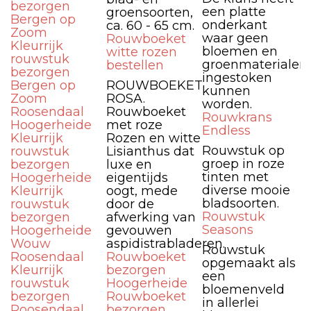
bezorgen
een platte
groensoorten,
Bergen op
onderkant
ca. 60 - 65 cm.
Zoom
waar geen
Rouwboeket
Kleurrijk
bloemen en
witte rozen
rouwstuk
groenmaterialen
bestellen
bezorgen
ingestoken
Bergen op
ROUWBOEKET
kunnen
Zoom
ROSA.
worden.
Roosendaal
Rouwboeket
Rouwkrans
Hoogerheide
met roze
Endless
Kleurrijk
Rozen en witte
Rouwstuk op
rouwstuk
Lisianthus dat
groep in roze
bezorgen
luxe en
tinten met
Hoogerheide
eigentijds
diverse mooie
Kleurrijk
oogt, mede
bladsoorten.
rouwstuk
door de
Rouwstuk
bezorgen
afwerking van
Seasons
Hoogerheide
gevouwen
Wouw
aspidistrabladeren.
Rouwstuk
Roosendaal
Rouwboeket
opgemaakt als
Kleurrijk
bezorgen
een
rouwstuk
Hoogerheide
bloemenveld
bezorgen
Rouwboeket
in allerlei
Roosendaal
bezorgen