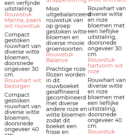
druppelvormig
een verfijnde
Rouwhart van
uitstraling.
Mooi
diverse witte
Rouwstuk
uitgebalanceerd
en roze
Marina, paars
rouwstuk van
bloemen met
wit rouwstuk
op groep
een lieflijke
gestoken witte
Compact
uitstraling,
bloemen en
gestoken
doorsnede
diverse mooie
rouwhart van
ongeveer 30
groensoorten.
diverse witte
cm.
Rouwstuk
bloemen,
Rouwstuk
Balance
doorsnede
hartvorm wit
ongeveer 30
Prachtige roze
roze
cm.
Rozen worden
Rouwhart van
Rouwhart wit
in dit
diverse witte
bezorgen
rouwboeket
en roze
geraffineerd
Compact
bloemen met
gecombineerd
gestoken
een lieflijke
met diverse
rouwhart van
uitstraling,
andere roze en
diverse witte
doorsnede
witte bloemen
bloemen,
ongeveer 40
zodat dit
doorsnede
cm.
boeket een
ongeveer 40
Rouwstuk
frisse en