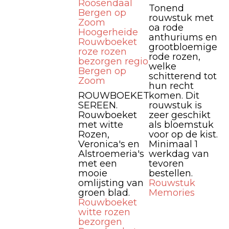
Roosendaal
Tonend
Bergen op
rouwstuk met
Zoom
oa rode
Hoogerheide
anthuriums en
Rouwboeket
grootbloemige
roze rozen
rode rozen,
bezorgen regio
welke
Bergen op
schitterend tot
Zoom
hun recht
ROUWBOEKET
komen. Dit
SEREEN.
rouwstuk is
Rouwboeket
zeer geschikt
met witte
als bloemstuk
Rozen,
voor op de kist.
Veronica's en
Minimaal 1
Alstroemeria's
werkdag van
met een
tevoren
mooie
bestellen.
omlijsting van
Rouwstuk
groen blad.
Memories
Rouwboeket
witte rozen
bezorgen