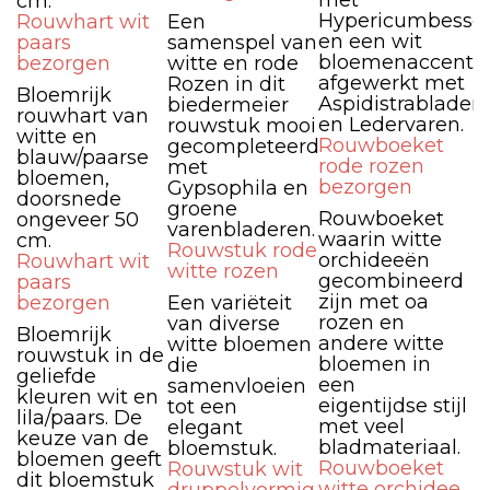
met
cm.
Hypericumbesse
Rouwhart wit
Een
en een wit
paars
samenspel van
bloemenaccent,
bezorgen
witte en rode
afgewerkt met
Rozen in dit
Bloemrijk
Aspidistrablader
biedermeier
rouwhart van
en Ledervaren.
rouwstuk mooi
witte en
Rouwboeket
gecompleteerd
blauw/paarse
rode rozen
met
bloemen,
bezorgen
Gypsophila en
doorsnede
groene
Rouwboeket
ongeveer 50
varenbladeren.
waarin witte
cm.
Rouwstuk rode
orchideeën
Rouwhart wit
witte rozen
gecombineerd
paars
zijn met oa
bezorgen
Een variëteit
rozen en
van diverse
Bloemrijk
andere witte
witte bloemen
rouwstuk in de
bloemen in
die
geliefde
een
samenvloeien
kleuren wit en
eigentijdse stijl
tot een
lila/paars. De
met veel
elegant
keuze van de
bladmateriaal.
bloemstuk.
bloemen geeft
Rouwboeket
Rouwstuk wit
dit bloemstuk
witte orchidee