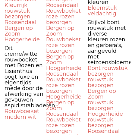
kleuren
Kleurrijk
Roosendaal
Bloemstuk
rouwstuk
Rouwboeket
veldachtig
bezorgen
roze rozen
Roosendaal
bezorgen
Stijlvol bont
Bergen op
Bergen op
rouwstuk met
Zoom
Zoom
diverse
Hoogerheide
Rouwboeket
kleuren rozen
roze rozen
en gerbera's,
Dit
bezorgen
aangevuld
creme/witte
Bergen op
met
rouwboeket
Zoom
seizoensbloemen
met Rozen en
Hoogerheide
Bont rouwstuk
Lisianthus
Roosendaal
bezorgen
oogt luxe en
Rouwboeket
rouwstuk
eigentijds
roze rozen
bezorgen
mede door de
bezorgen
Bergen op
afwerking van
Hoogerheide
Zoom
gevouwen
Bergen op
rouwstuk
aspidistrabladeren
Zoom
bezorgen
Rouwboeket
Roosendaal
Hoogerheide
modern wit
Rouwboeket
rouwstuk
roze rozen
bezorgen
bezorgen
Roosendaal