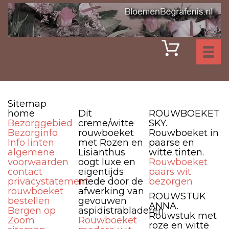
Toggl
naviga
Sitemap
home
Dit
ROUWBOEKET
Bezorggebied
creme/witte
SKY.
Bezorginfo
rouwboeket
Rouwboeket in
Info linten
met Rozen en
paarse en
algemene
Lisianthus
witte tinten.
voorwaarden
oogt luxe en
Rouwboeket
contact
eigentijds
paars wit
privacystatement
mede door de
bezorgen
rouwboeket
afwerking van
ROUWSTUK
bestellen
gevouwen
ANNA.
Bergen op
aspidistrabladeren.
Rouwstuk met
Zoom
Rouwboeket
roze en witte