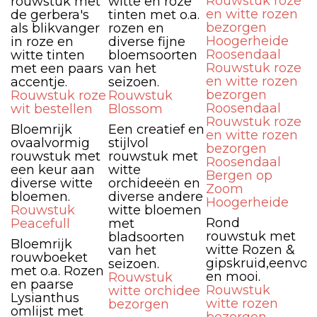
Rouwstuk roze
rouwstuk met
witte en roze
en witte rozen
de gerbera's
tinten met o.a.
bezorgen
als blikvanger
rozen en
Hoogerheide
in roze en
diverse fijne
Roosendaal
witte tinten
bloemsoorten
Rouwstuk roze
met een paars
van het
en witte rozen
accentje.
seizoen.
bezorgen
Rouwstuk roze
Rouwstuk
Roosendaal
wit bestellen
Blossom
Rouwstuk roze
Bloemrijk
Een creatief en
en witte rozen
ovaalvormig
stijlvol
bezorgen
rouwstuk met
rouwstuk met
Roosendaal
een keur aan
witte
Bergen op
diverse witte
orchideeën en
Zoom
bloemen.
diverse andere
Hoogerheide
Rouwstuk
witte bloemen
Rond
Peacefull
met
rouwstuk met
bladsoorten
Bloemrijk
witte Rozen &
van het
rouwboeket
gipskruid,eenvou
seizoen.
met o.a. Rozen
en mooi.
Rouwstuk
en paarse
Rouwstuk
witte orchidee
Lysianthus
witte rozen
bezorgen
omlijst met