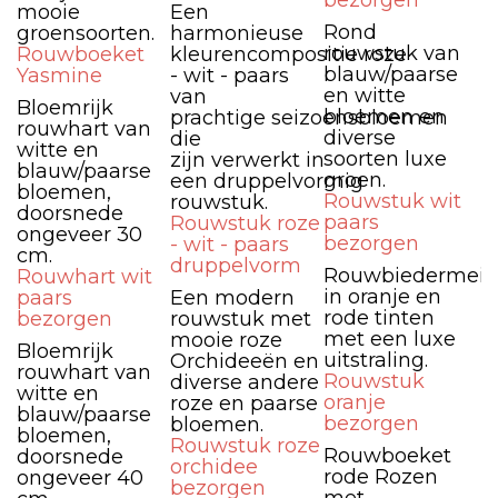
bezorgen
mooie
Een
Rond
groensoorten.
harmonieuse
rouwstuk van
Rouwboeket
kleurencompositie roze
blauw/paarse
Yasmine
- wit - paars
en witte
van
Bloemrijk
bloemen en
prachtige seizoensbloemen
rouwhart van
diverse
die
witte en
soorten luxe
zijn verwerkt in
blauw/paarse
groen.
een druppelvormig
bloemen,
Rouwstuk wit
rouwstuk.
doorsnede
paars
Rouwstuk roze
ongeveer 30
bezorgen
- wit - paars
cm.
druppelvorm
Rouwbiedermeie
Rouwhart wit
in oranje en
paars
Een modern
rode tinten
bezorgen
rouwstuk met
met een luxe
mooie roze
Bloemrijk
uitstraling.
Orchideeën en
rouwhart van
Rouwstuk
diverse andere
witte en
oranje
roze en paarse
blauw/paarse
bezorgen
bloemen.
bloemen,
Rouwstuk roze
Rouwboeket
doorsnede
orchidee
rode Rozen
ongeveer 40
bezorgen