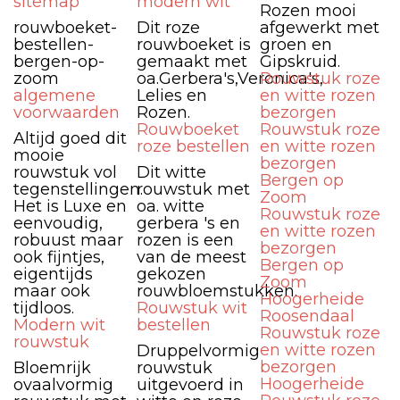
sitemap
modern wit
Rozen mooi
rouwboeket-
Dit roze
afgewerkt met
bestellen-
rouwboeket is
groen en
bergen-op-
gemaakt met
Gipskruid.
zoom
oa.Gerbera's,Veronica's,
Rouwstuk roze
algemene
Lelies en
en witte rozen
voorwaarden
Rozen.
bezorgen
Rouwboeket
Rouwstuk roze
Altijd goed dit
roze bestellen
en witte rozen
mooie
bezorgen
rouwstuk vol
Dit witte
Bergen op
tegenstellingen.
rouwstuk met
Zoom
Het is Luxe en
oa. witte
Rouwstuk roze
eenvoudig,
gerbera 's en
en witte rozen
robuust maar
rozen is een
bezorgen
ook fijntjes,
van de meest
Bergen op
eigentijds
gekozen
Zoom
maar ook
rouwbloemstukken.
Hoogerheide
tijdloos.
Rouwstuk wit
Roosendaal
Modern wit
bestellen
Rouwstuk roze
rouwstuk
en witte rozen
Druppelvormig
bezorgen
Bloemrijk
rouwstuk
Hoogerheide
ovaalvormig
uitgevoerd in