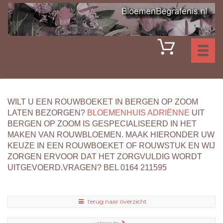
Toggl
naviga
WILT U EEN ROUWBOEKET IN BERGEN OP ZOOM
LATEN BEZORGEN?
BLOEMENHUIS ADRIËNNE
UIT
BERGEN OP ZOOM IS GESPECIALISEERD IN HET
MAKEN VAN ROUWBLOEMEN. MAAK HIERONDER UW
KEUZE IN EEN ROUWBOEKET OF ROUWSTUK EN WIJ
ZORGEN ERVOOR DAT HET ZORGVULDIG WORDT
UITGEVOERD.VRAGEN? BEL 0164 211595
terug naar overzicht