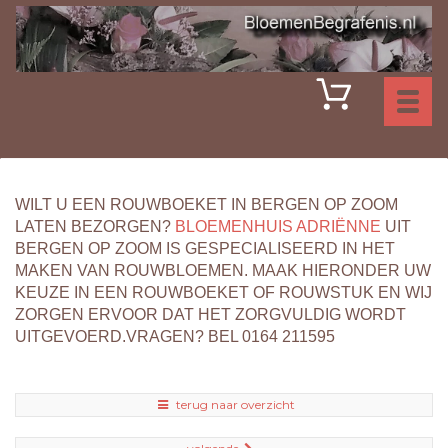
Toggl
naviga
WILT U EEN ROUWBOEKET IN BERGEN OP ZOOM
LATEN BEZORGEN?
BLOEMENHUIS ADRIËNNE
UIT
BERGEN OP ZOOM IS GESPECIALISEERD IN HET
MAKEN VAN ROUWBLOEMEN. MAAK HIERONDER UW
KEUZE IN EEN ROUWBOEKET OF ROUWSTUK EN WIJ
ZORGEN ERVOOR DAT HET ZORGVULDIG WORDT
UITGEVOERD.VRAGEN? BEL 0164 211595
terug naar overzicht