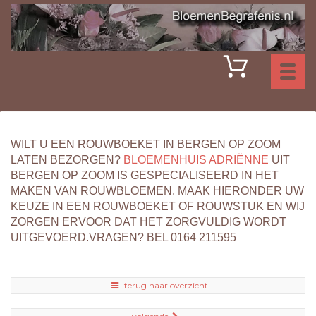
Toggl
naviga
WILT U EEN ROUWBOEKET IN BERGEN OP ZOOM
LATEN BEZORGEN?
BLOEMENHUIS ADRIËNNE
UIT
BERGEN OP ZOOM IS GESPECIALISEERD IN HET
MAKEN VAN ROUWBLOEMEN. MAAK HIERONDER UW
KEUZE IN EEN ROUWBOEKET OF ROUWSTUK EN WIJ
ZORGEN ERVOOR DAT HET ZORGVULDIG WORDT
UITGEVOERD.VRAGEN? BEL 0164 211595
terug naar overzicht