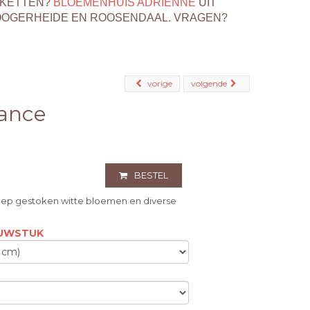
EKETTEN?
BLOEMENHUIS ADRIENNE
UIT
OOGERHEIDE EN ROOSENDAAL. VRAGEN?
vorige
volgende
ance
BESTEL
oep gestoken witte bloemen en diverse
OUWSTUK