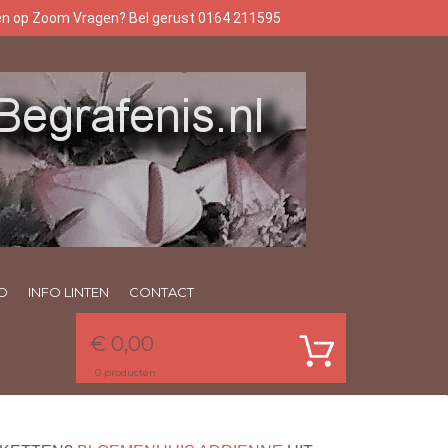
gen op Zoom Vragen? Bel gerust 0164 211595
O
INFO LINTEN
CONTACT
€ 0,00
0
producten