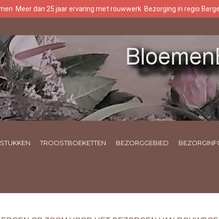
oemen
Meer dan 25 jaar ervaring met rouwwerk
Bezorging in regio Ber
STUKKEN
TROOSTBOEKETTEN
BEZORGGEBIED
BEZORGINF