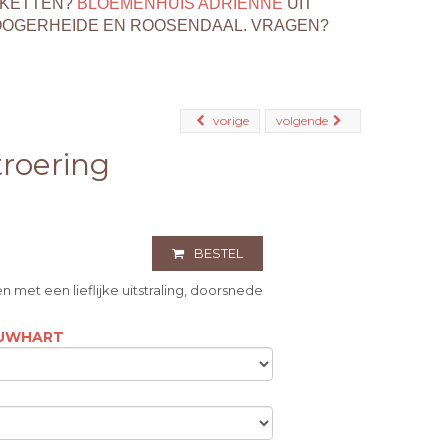
EKETTEN?
BLOEMENHUIS ADRIENNE
UIT
OOGERHEIDE EN ROOSENDAAL. VRAGEN?
vorige
volgende
roering
BESTEL
 met een lieflijke uitstraling, doorsnede
OUWHART