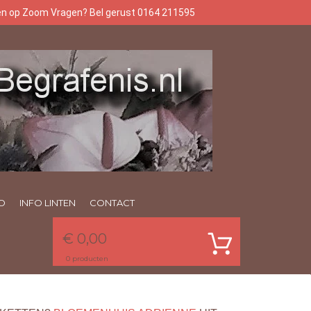
gen op Zoom Vragen? Bel gerust 0164 211595
O
INFO LINTEN
CONTACT
€ 0,00
0
producten