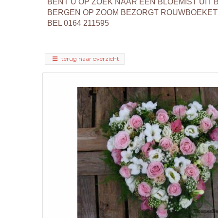
BENT U OP ZOEK NAAR EEN BLOEMIST UI
BERGEN OP ZOOM BEZORGT ROUWBOEKETT
BEL 0164 211595
terug naar overzicht