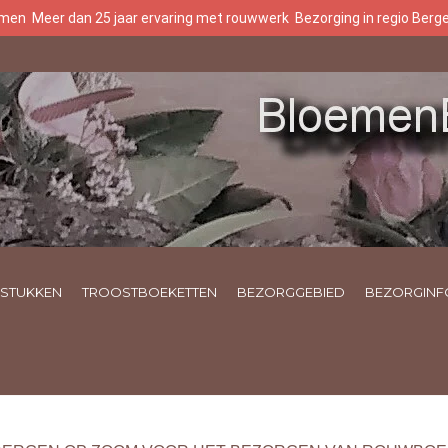
oemen
Meer dan 25 jaar ervaring met rouwwerk
Bezorging in regio Ber
STUKKEN
TROOSTBOEKETTEN
BEZORGGEBIED
BEZORGINF