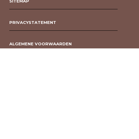
SITEMAP
PRIVACYSTATEMENT
ALGEMENE VOORWAARDEN
ROUWBOEKET BESTELLEN BERGEN OP ZOOM