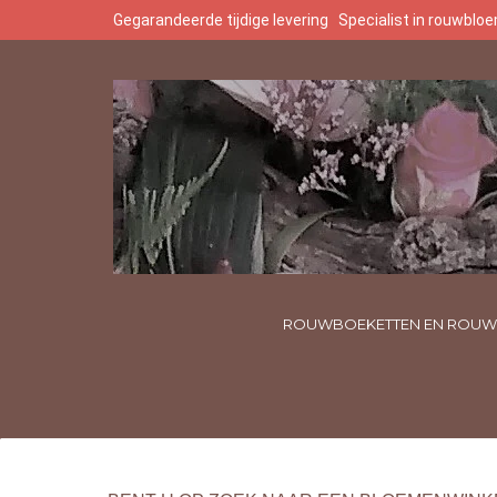
Gegarandeerde tijdige levering
Specialist in rouwbl
ROUWBOEKETTEN EN ROUW