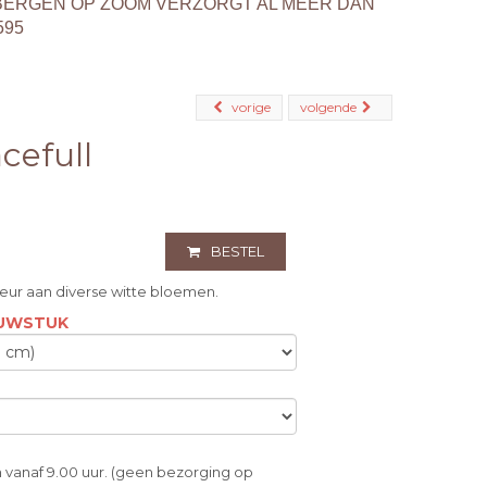
BERGEN OP ZOOM VERZORGT AL MEER DAN
595
vorige
volgende
cefull
BESTEL
eur aan diverse witte bloemen.
OUWSTUK
 vanaf 9.00 uur. (geen bezorging op