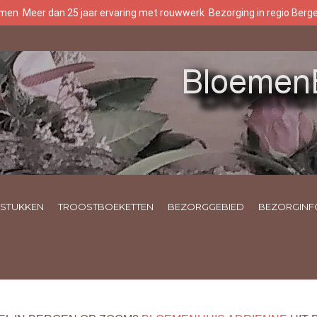
oemen
Meer dan 25 jaar ervaring met rouwwerk
Bezorging in regio Ber
STUKKEN
TROOSTBOEKETTEN
BEZORGGEBIED
BEZORGINF