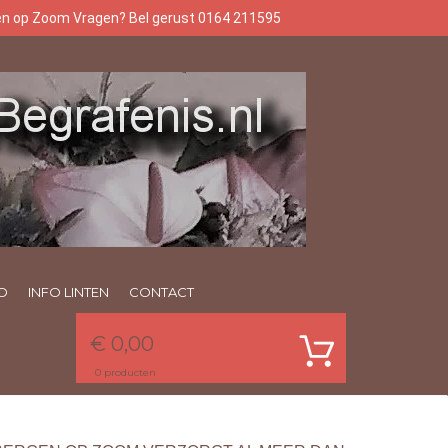
gen op Zoom Vragen? Bel gerust 0164 211595
O
INFO LINTEN
CONTACT
€ 0,00
0
producten