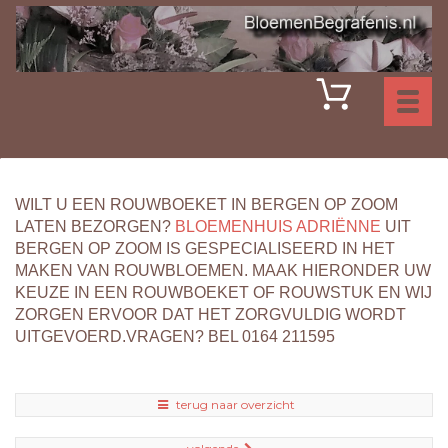
Toggl
naviga
WILT U EEN ROUWBOEKET IN BERGEN OP ZOOM
LATEN BEZORGEN?
BLOEMENHUIS ADRIËNNE
UIT
BERGEN OP ZOOM IS GESPECIALISEERD IN HET
MAKEN VAN ROUWBLOEMEN. MAAK HIERONDER UW
KEUZE IN EEN ROUWBOEKET OF ROUWSTUK EN WIJ
ZORGEN ERVOOR DAT HET ZORGVULDIG WORDT
UITGEVOERD.VRAGEN? BEL 0164 211595
terug naar overzicht