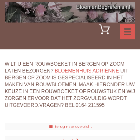
Toggl
naviga
WILT U EEN ROUWBOEKET IN BERGEN OP ZOOM
LATEN BEZORGEN?
BLOEMENHUIS ADRIËNNE
UIT
BERGEN OP ZOOM IS GESPECIALISEERD IN HET
MAKEN VAN ROUWBLOEMEN. MAAK HIERONDER UW
KEUZE IN EEN ROUWBOEKET OF ROUWSTUK EN WIJ
ZORGEN ERVOOR DAT HET ZORGVULDIG WORDT
UITGEVOERD.VRAGEN? BEL 0164 211595
terug naar overzicht