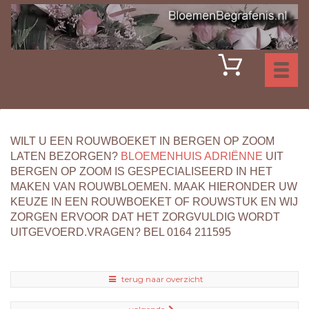
Toggl
naviga
WILT U EEN ROUWBOEKET IN BERGEN OP ZOOM
LATEN BEZORGEN?
BLOEMENHUIS ADRIËNNE
UIT
BERGEN OP ZOOM IS GESPECIALISEERD IN HET
MAKEN VAN ROUWBLOEMEN. MAAK HIERONDER UW
KEUZE IN EEN ROUWBOEKET OF ROUWSTUK EN WIJ
ZORGEN ERVOOR DAT HET ZORGVULDIG WORDT
UITGEVOERD.VRAGEN? BEL 0164 211595
terug naar overzicht