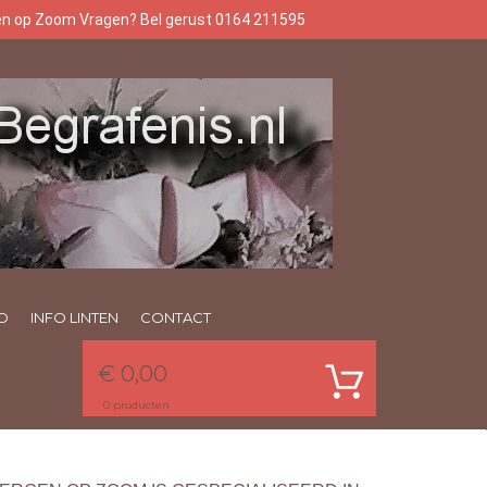
gen op Zoom Vragen? Bel gerust 0164 211595
O
INFO LINTEN
CONTACT
€ 0,00
0
producten