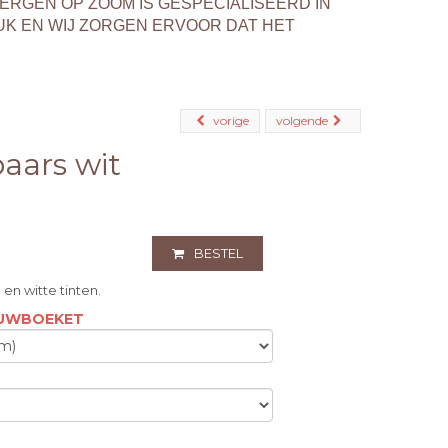
BERGEN OP ZOOM IS GESPECIALISEERD IN
K EN WIJ ZORGEN ERVOOR DAT HET
vorige
volgende
aars wit
BESTEL
n witte tinten.
ROUWBOEKET