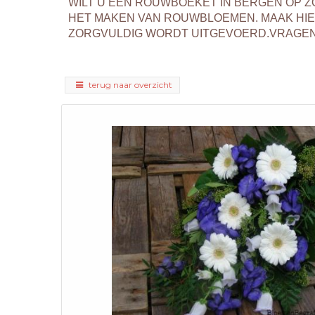
WILT U EEN ROUWBOEKET IN BERGEN OP 
HET MAKEN VAN ROUWBLOEMEN. MAAK HI
ZORGVULDIG WORDT UITGEVOERD.VRAGEN? 
terug naar overzicht