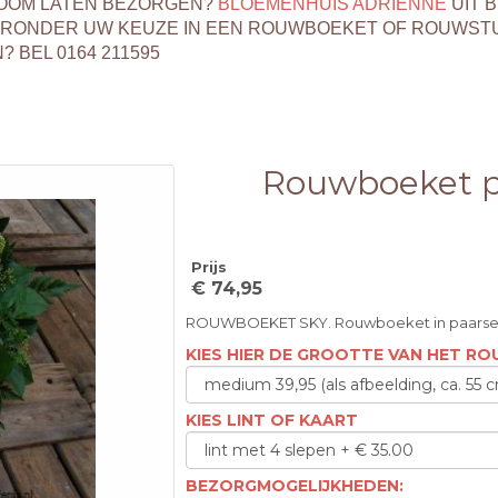
ZOOM LATEN BEZORGEN?
BLOEMENHUIS ADRIËNNE
UIT 
ERONDER UW KEUZE IN EEN ROUWBOEKET OF ROUWSTU
BEL 0164 211595
Rouwboeket p
Prijs
€ 74,95
ROUWBOEKET SKY. Rouwboeket in paarse e
KIES HIER DE GROOTTE VAN HET 
KIES LINT OF KAART
BEZORGMOGELIJKHEDEN: