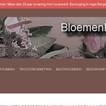
oemen
Meer dan 25 jaar ervaring met rouwwerk
Bezorging in regio Ber
STUKKEN
TROOSTBOEKETTEN
BEZORGGEBIED
BEZORGINF