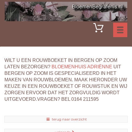
Toggl
naviga
WILT U EEN ROUWBOEKET IN BERGEN OP ZOOM
LATEN BEZORGEN?
BLOEMENHUIS ADRIËNNE
UIT
BERGEN OP ZOOM IS GESPECIALISEERD IN HET
MAKEN VAN ROUWBLOEMEN. MAAK HIERONDER UW
KEUZE IN EEN ROUWBOEKET OF ROUWSTUK EN WIJ
ZORGEN ERVOOR DAT HET ZORGVULDIG WORDT
UITGEVOERD.VRAGEN? BEL 0164 211595
terug naar overzicht