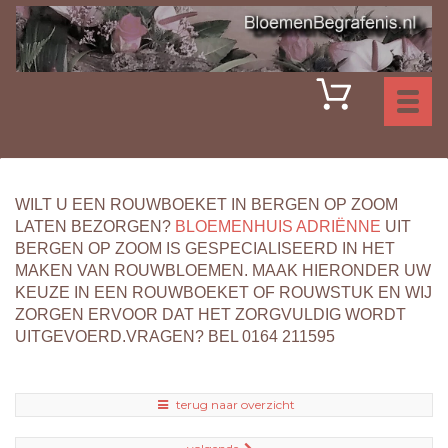
Toggl
naviga
WILT U EEN ROUWBOEKET IN BERGEN OP ZOOM
LATEN BEZORGEN?
BLOEMENHUIS ADRIËNNE
UIT
BERGEN OP ZOOM IS GESPECIALISEERD IN HET
MAKEN VAN ROUWBLOEMEN. MAAK HIERONDER UW
KEUZE IN EEN ROUWBOEKET OF ROUWSTUK EN WIJ
ZORGEN ERVOOR DAT HET ZORGVULDIG WORDT
UITGEVOERD.VRAGEN? BEL 0164 211595
terug naar overzicht