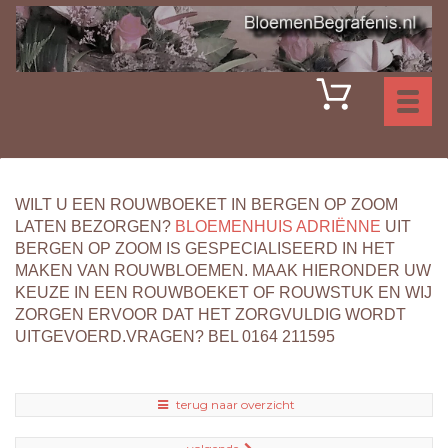
Toggl
naviga
WILT U EEN ROUWBOEKET IN BERGEN OP ZOOM
LATEN BEZORGEN?
BLOEMENHUIS ADRIËNNE
UIT
BERGEN OP ZOOM IS GESPECIALISEERD IN HET
MAKEN VAN ROUWBLOEMEN. MAAK HIERONDER UW
KEUZE IN EEN ROUWBOEKET OF ROUWSTUK EN WIJ
ZORGEN ERVOOR DAT HET ZORGVULDIG WORDT
UITGEVOERD.VRAGEN? BEL 0164 211595
terug naar overzicht