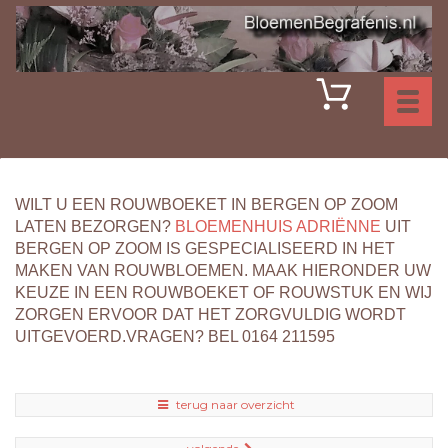
Toggl
naviga
WILT U EEN ROUWBOEKET IN BERGEN OP ZOOM
LATEN BEZORGEN?
BLOEMENHUIS ADRIËNNE
UIT
BERGEN OP ZOOM IS GESPECIALISEERD IN HET
MAKEN VAN ROUWBLOEMEN. MAAK HIERONDER UW
KEUZE IN EEN ROUWBOEKET OF ROUWSTUK EN WIJ
ZORGEN ERVOOR DAT HET ZORGVULDIG WORDT
UITGEVOERD.VRAGEN? BEL 0164 211595
terug naar overzicht