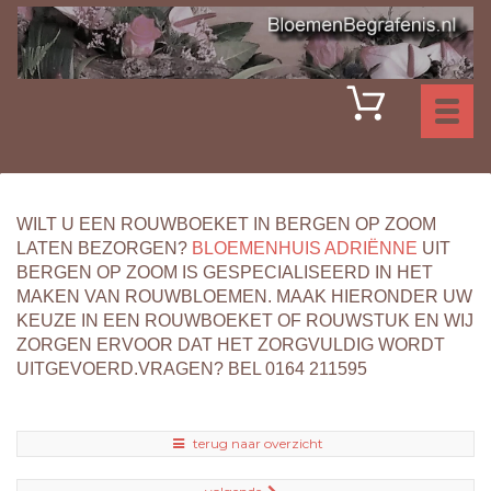
Toggl
naviga
WILT U EEN ROUWBOEKET IN BERGEN OP ZOOM
LATEN BEZORGEN?
BLOEMENHUIS ADRIËNNE
UIT
BERGEN OP ZOOM IS GESPECIALISEERD IN HET
MAKEN VAN ROUWBLOEMEN. MAAK HIERONDER UW
KEUZE IN EEN ROUWBOEKET OF ROUWSTUK EN WIJ
ZORGEN ERVOOR DAT HET ZORGVULDIG WORDT
UITGEVOERD.VRAGEN? BEL 0164 211595
terug naar overzicht