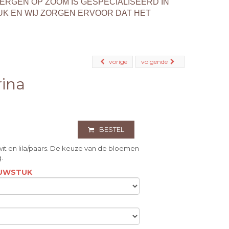
BERGEN OP ZOOM IS GESPECIALISEERD IN
K EN WIJ ZORGEN ERVOOR DAT HET
vorige
volgende
ina
BESTEL
wit en lila/paars. De keuze van de bloemen
g.
OUWSTUK