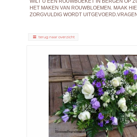
WILT U EEN ROUWBOEKET IN BERGEN OP 
HET MAKEN VAN ROUWBLOEMEN. MAAK HI
ZORGVULDIG WORDT UITGEVOERD.VRAGEN? 
terug naar overzicht