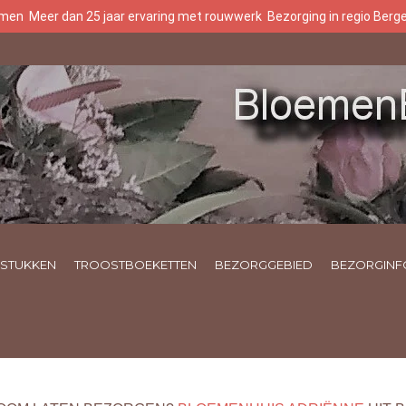
oemen
Meer dan 25 jaar ervaring met rouwwerk
Bezorging in regio Ber
STUKKEN
TROOSTBOEKETTEN
BEZORGGEBIED
BEZORGINF