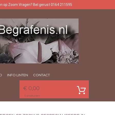
gen op Zoom Vragen? Bel gerust 0164 211595
O
INFO LINTEN
CONTACT
€ 0,00
0
producten