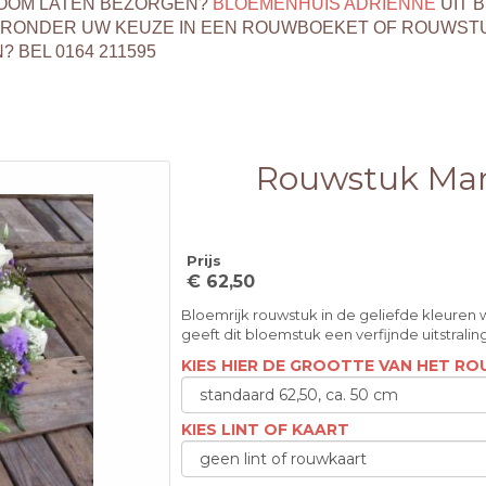
ZOOM LATEN BEZORGEN?
BLOEMENHUIS ADRIËNNE
UIT 
ERONDER UW KEUZE IN EEN ROUWBOEKET OF ROUWSTU
BEL 0164 211595
Rouwstuk Mar
Prijs
€ 62,50
Bloemrijk rouwstuk in de geliefde kleuren 
geeft dit bloemstuk een verfijnde uitstralin
KIES HIER DE GROOTTE VAN HET R
KIES LINT OF KAART