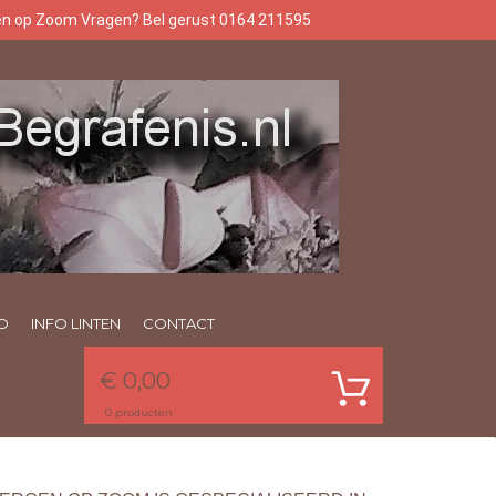
gen op Zoom Vragen? Bel gerust 0164 211595
O
INFO LINTEN
CONTACT
€ 0,00
0
producten