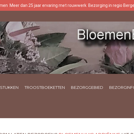
oemen
Meer dan 25 jaar ervaring met rouwwerk
Bezorging in regio Ber
STUKKEN
TROOSTBOEKETTEN
BEZORGGEBIED
BEZORGINF