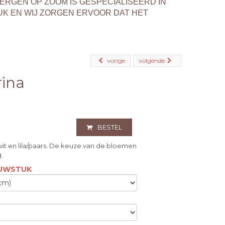
BERGEN OP ZOOM IS GESPECIALISEERD IN
K EN WIJ ZORGEN ERVOOR DAT HET
vorige
volgende
ina
BESTEL
wit en lila/paars. De keuze van de bloemen
g.
OUWSTUK