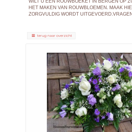
WILT U EEN ROUWBOEKET IN BERGEN OP 
HET MAKEN VAN ROUWBLOEMEN. MAAK HI
ZORGVULDIG WORDT UITGEVOERD.VRAGEN? 
terug naar overzicht