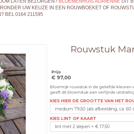
ZOOM LATEN BEZORGEN?
BLOEMENHUIS ADRIËNNE
UIT 
ERONDER UW KEUZE IN EEN ROUWBOEKET OF ROUWSTU
BEL 0164 211595
Rouwstuk Mar
Prijs
€ 97,00
Bloemrijk rouwstuk in de geliefde kleuren 
geeft dit bloemstuk een verfijnde uitstralin
KIES HIER DE GROOTTE VAN HET R
KIES LINT OF KAART