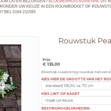
ZOOM LATEN BEZORGEN?
BLOEMENHUIS ADRIËNNE
UIT 
ERONDER UW KEUZE IN EEN ROUWBOEKET OF ROUWSTU
BEL 0164 211595
Rouwstuk Pea
Prijs
€ 135,00
Bloemrijk ovaalvormig rouwstuk met een k
KIES HIER DE GROOTTE VAN HET R
KIES LINT OF KAART
BEZORGMOGELIJKHEDEN: