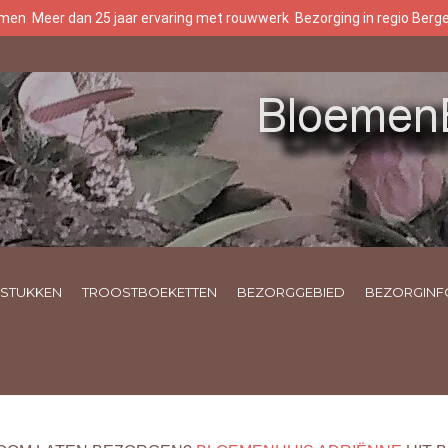
oemen
Meer dan 25 jaar ervaring met rouwwerk
Bezorging in regio Ber
STUKKEN
TROOSTBOEKETTEN
BEZORGGEBIED
BEZORGINF