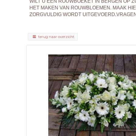
WILT U EEN ROUWBOEKET IN BERGEN OP 
HET MAKEN VAN ROUWBLOEMEN. MAAK HI
ZORGVULDIG WORDT UITGEVOERD.VRAGEN? 
terug naar overzicht