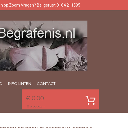
gen op Zoom Vragen? Bel gerust 0164 211595
O
INFO LINTEN
CONTACT
€ 0,00
0
producten