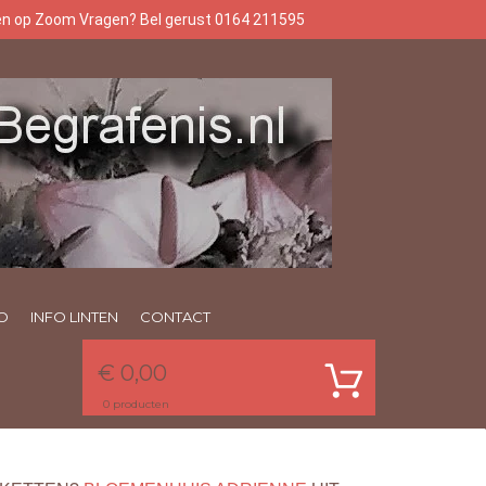
gen op Zoom Vragen? Bel gerust 0164 211595
O
INFO LINTEN
CONTACT
€ 0,00
0
producten