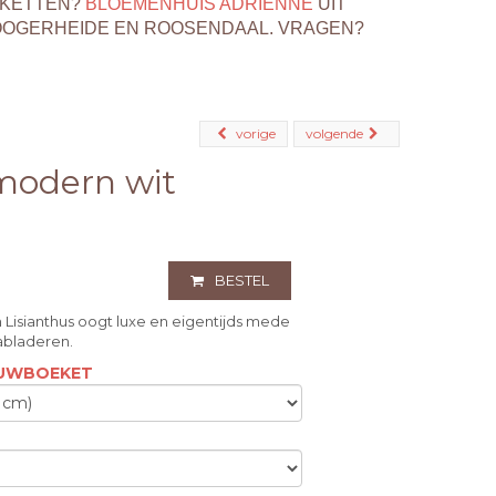
EKETTEN?
BLOEMENHUIS ADRIENNE
UIT
OOGERHEIDE EN ROOSENDAAL. VRAGEN?
vorige
volgende
odern wit
BESTEL
Lisianthus oogt luxe en eigentijds mede
abladeren.
ROUWBOEKET