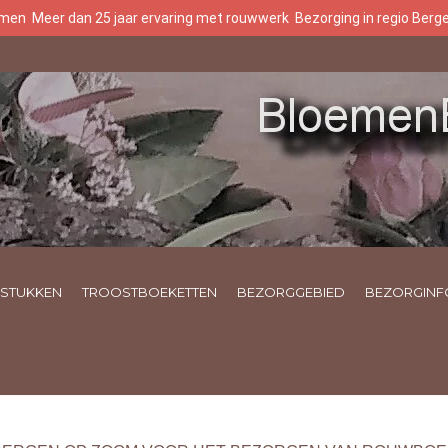
oemen
Meer dan 25 jaar ervaring met rouwwerk
Bezorging in regio Ber
STUKKEN
TROOSTBOEKETTEN
BEZORGGEBIED
BEZORGINF