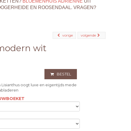
EKETTEN?
BLOEMENHUIS ADRIENNE
UIT
OOGERHEIDE EN ROOSENDAAL. VRAGEN?
vorige
volgende
odern wit
BESTEL
Lisianthus oogt luxe en eigentijds mede
rabladeren
ROUWBOEKET