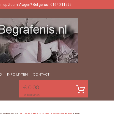
gen op Zoom Vragen? Bel gerust 0164 211595
O
INFO LINTEN
CONTACT
€ 0,00
0
producten