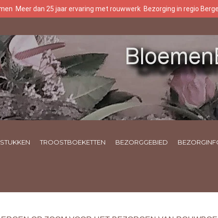
oemen
Meer dan 25 jaar ervaring met rouwwerk
Bezorging in regio Ber
STUKKEN
TROOSTBOEKETTEN
BEZORGGEBIED
BEZORGINF