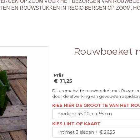
T BERGEN OP ZOOM VOOR HET BEZORGEN VAN ROUWBO
EN EN ROUWSTUKKEN IN REGIO BERGEN OP ZOOM, H
Rouwboeket m
Prijs
€ 71,25
Dit creme/witte rouwboeket met Rozen en 
door de afwerking van gevouwen aspidist
KIES HIER DE GROOTTE VAN HET 
KIES LINT OF KAART