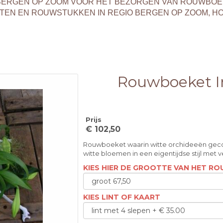
T BERGEN OP ZOOM VOOR HET BEZORGEN VAN ROUWBO
EN EN ROUWSTUKKEN IN REGIO BERGEN OP ZOOM, H
Rouwboeket In
Prijs
€ 102,50
Rouwboeket waarin witte orchideeën geco
witte bloemen in een eigentijdse stijl met 
KIES HIER DE GROOTTE VAN HET 
KIES LINT OF KAART