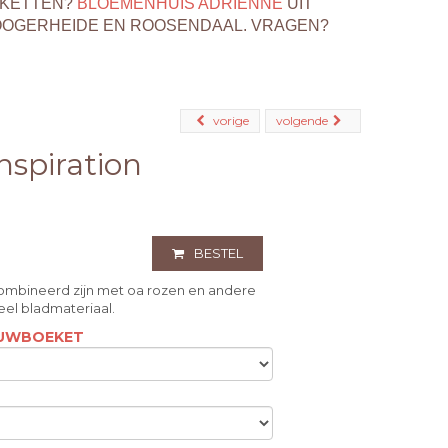
EKETTEN?
BLOEMENHUIS ADRIENNE
UIT
OOGERHEIDE EN ROOSENDAAL. VRAGEN?
vorige
volgende
spiration
BESTEL
mbineerd zijn met oa rozen en andere
veel bladmateriaal.
ROUWBOEKET