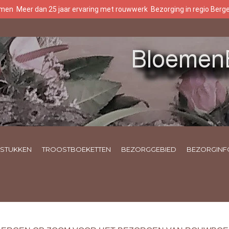
oemen
Meer dan 25 jaar ervaring met rouwwerk
Bezorging in regio Ber
STUKKEN
TROOSTBOEKETTEN
BEZORGGEBIED
BEZORGINF