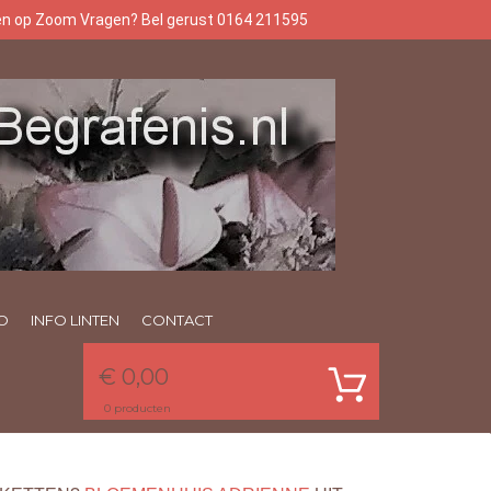
gen op Zoom Vragen? Bel gerust 0164 211595
O
INFO LINTEN
CONTACT
€ 0,00
0
producten