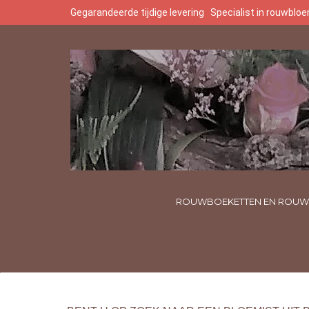
Gegarandeerde tijdige levering
Specialist in rouwbl
ROUWBOEKETTEN EN ROUW