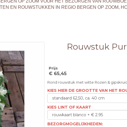
T BERGEN OP ZOOM VOOR HET BEZORGEN VAN ROUWBO
EN EN ROUWSTUKKEN IN REGIO BERGEN OP ZOOM, H
Rouwstuk Pur
Prijs
€ 65,45
Rond rouwstuk met witte Rozen & gipskrui
KIES HIER DE GROOTTE VAN HET R
KIES LINT OF KAART
BEZORGMOGELIJKHEDEN: