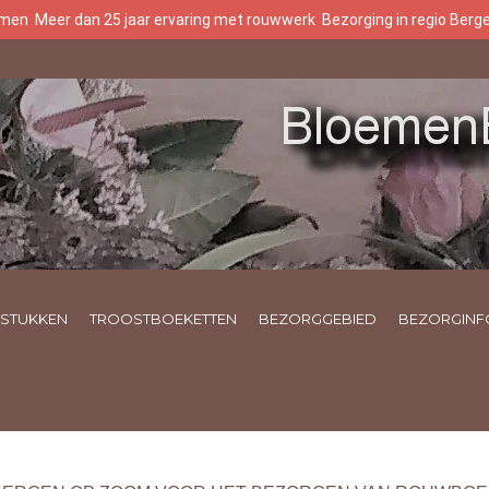
oemen
Meer dan 25 jaar ervaring met rouwwerk
Bezorging in regio Ber
STUKKEN
TROOSTBOEKETTEN
BEZORGGEBIED
BEZORGINF