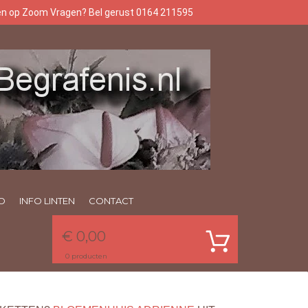
gen op Zoom Vragen? Bel gerust 0164 211595
O
INFO LINTEN
CONTACT
€ 0,00
0
producten