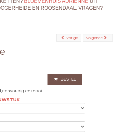
EKETTEN?
BLOEMENHUIS ADRIENNE
UIT
OOGERHEIDE EN ROOSENDAAL. VRAGEN?
vorige
volgende
e
BESTEL
d,eenvoudig en mooi.
OUWSTUK