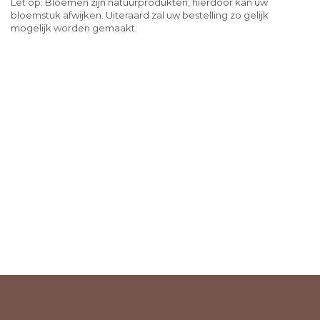
Let op: Bloemen zijn natuurprodukten, hierdoor kan uw
bloemstuk afwijken. Uiteraard zal uw bestelling zo gelijk
mogelijk worden gemaakt.