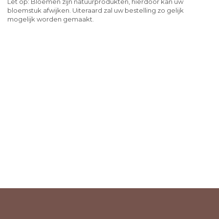
Let op: Bloemen zijn natuurprodukten, hierdoor kan uw
bloemstuk afwijken. Uiteraard zal uw bestelling zo gelijk
mogelijk worden gemaakt.