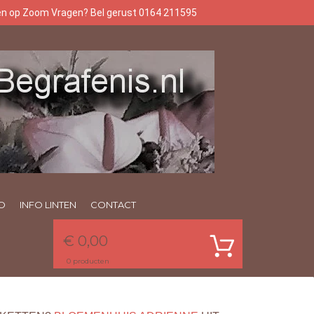
gen op Zoom Vragen? Bel gerust 0164 211595
O
INFO LINTEN
CONTACT
€ 0,00
0
producten