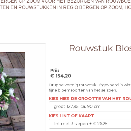
T BERGEN OP ZOOM VOOR HET BEZORGEN VAN ROUWBO
EN EN ROUWSTUKKEN IN REGIO BERGEN OP ZOOM, H
Rouwstuk Bl
Prijs
€ 154,20
Druppelvormig rouwstuk uitgevoerd in witte
fijne bloemsoorten van het seizoen.
KIES HIER DE GROOTTE VAN HET R
KIES LINT OF KAART