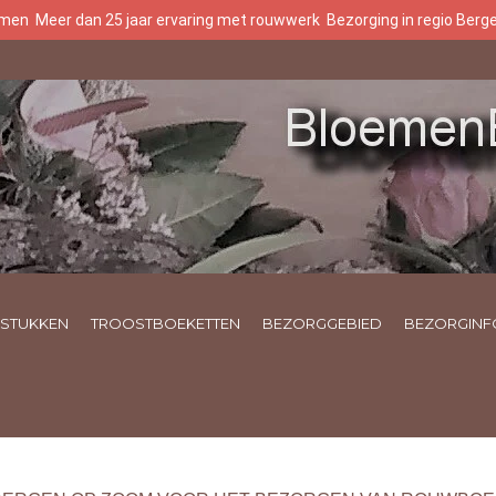
oemen
Meer dan 25 jaar ervaring met rouwwerk
Bezorging in regio Ber
STUKKEN
TROOSTBOEKETTEN
BEZORGGEBIED
BEZORGINF