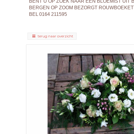
BENT U OP ZOEK NAAR EEN BLOEMIST UI
BERGEN OP ZOOM BEZORGT ROUWBOEKETT
BEL 0164 211595
terug naar overzicht