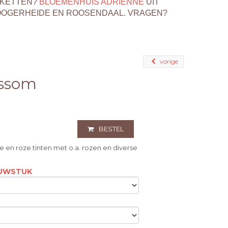
EKETTEN?
BLOEMENHUIS ADRIENNE
UIT
OOGERHEIDE EN ROOSENDAAL. VRAGEN?
vorige
ossom
BESTEL
 en roze tinten met o.a. rozen en diverse
OUWSTUK