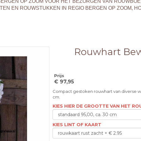
T BERGEN OP ZOOM VOOR HET BEZORGEN VAN ROUWBO
EN EN ROUWSTUKKEN IN REGIO BERGEN OP ZOOM, H
Rouwhart Be
Prijs
€ 97,95
Compact gestoken rouwhart van diverse 
cm.
KIES HIER DE GROOTTE VAN HET R
KIES LINT OF KAART