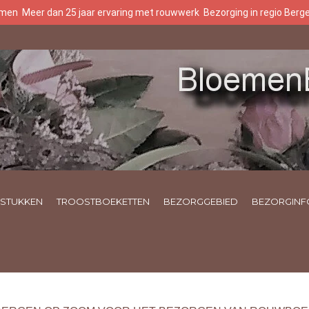
oemen
Meer dan 25 jaar ervaring met rouwwerk
Bezorging in regio Ber
STUKKEN
TROOSTBOEKETTEN
BEZORGGEBIED
BEZORGINF