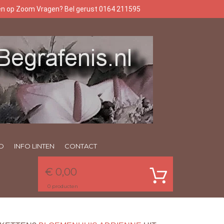
gen op Zoom Vragen? Bel gerust 0164 211595
O
INFO LINTEN
CONTACT
€ 0,00
0
producten