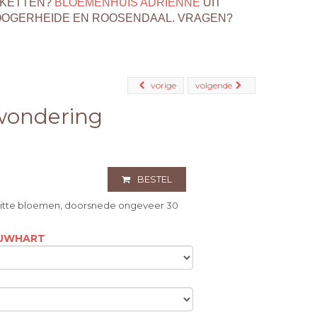
EKETTEN?
BLOEMENHUIS ADRIENNE
UIT
OOGERHEIDE EN ROOSENDAAL. VRAGEN?
vorige
volgende
wondering
BESTEL
witte bloemen, doorsnede ongeveer 30
OUWHART