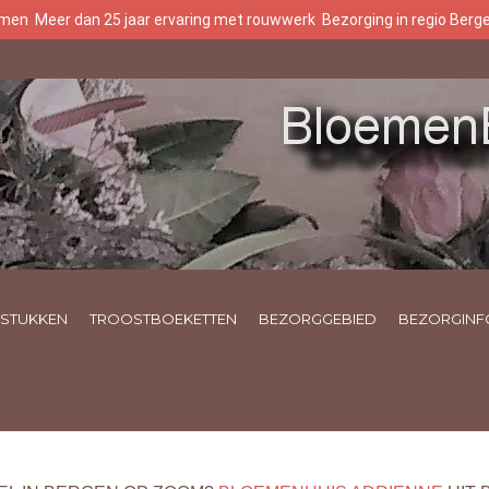
oemen
Meer dan 25 jaar ervaring met rouwwerk
Bezorging in regio Ber
STUKKEN
TROOSTBOEKETTEN
BEZORGGEBIED
BEZORGINF