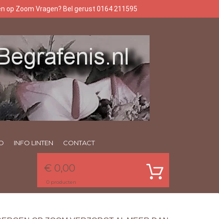
gen op Zoom Vragen? Bel gerust 0164 211595
O
INFO LINTEN
CONTACT
€ 0,00
0
producten