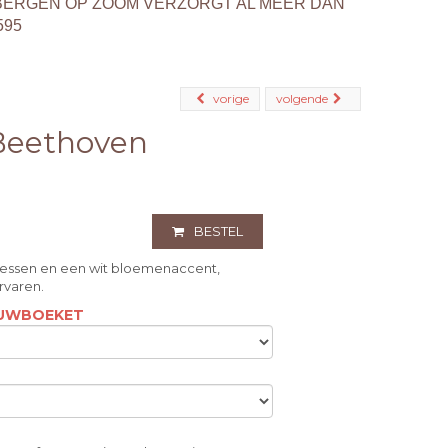
BERGEN OP ZOOM VERZORGT AL MEER DAN
595
vorige
volgende
Beethoven
BESTEL
ssen en een wit bloemenaccent,
rvaren.
ROUWBOEKET