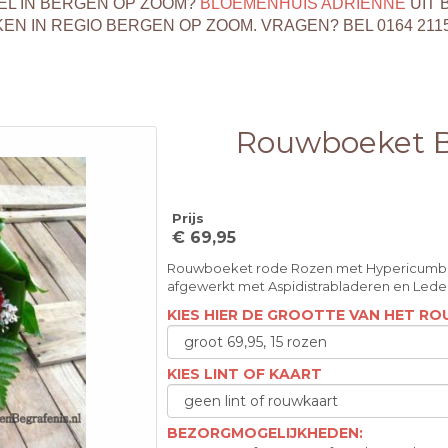
EL IN BERGEN OP ZOOM?
BLOEMENHUIS ADRIENNE
UIT 
 IN REGIO BERGEN OP ZOOM. VRAGEN? BEL 0164 211
Rouwboeket 
Prijs
€ 69,95
Rouwboeket rode Rozen met Hypericumbe
afgewerkt met Aspidistrabladeren en Lede
KIES HIER DE GROOTTE VAN HET 
KIES LINT OF KAART
BEZORGMOGELIJKHEDEN: