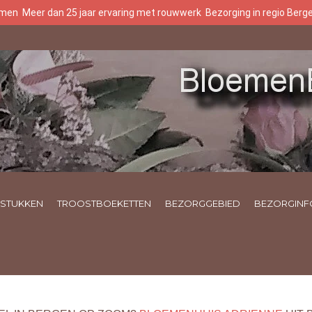
oemen
Meer dan 25 jaar ervaring met rouwwerk
Bezorging in regio Ber
STUKKEN
TROOSTBOEKETTEN
BEZORGGEBIED
BEZORGINF