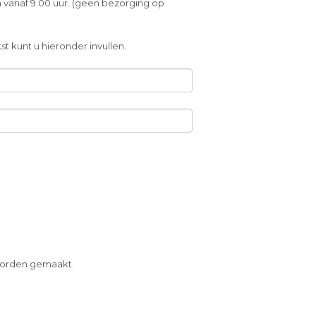
 vanaf 9.00 uur. (geen bezorging op
t kunt u hieronder invullen.
 worden gemaakt.