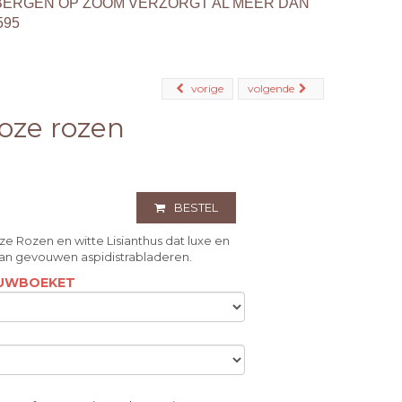
BERGEN OP ZOOM VERZORGT AL MEER DAN
595
vorige
volgende
oze rozen
BESTEL
ozen en witte Lisianthus dat luxe en
van gevouwen aspidistrabladeren.
ROUWBOEKET