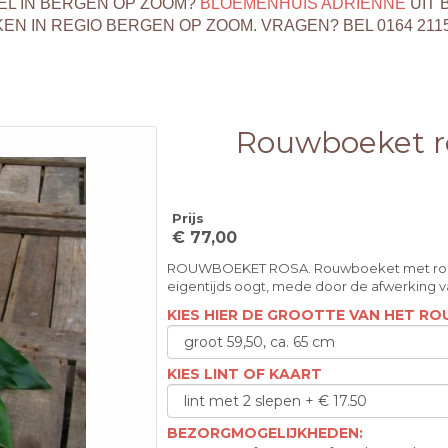
EL IN BERGEN OP ZOOM?
BLOEMENHUIS ADRIENNE
UIT 
 IN REGIO BERGEN OP ZOOM. VRAGEN? BEL 0164 211
Rouwboeket r
Prijs
€ 77,00
ROUWBOEKET ROSA. Rouwboeket met roze R
eigentijds oogt, mede door de afwerking 
KIES HIER DE GROOTTE VAN HET 
KIES LINT OF KAART
BEZORGMOGELIJKHEDEN: