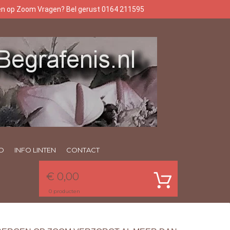
gen op Zoom Vragen? Bel gerust 0164 211595
O
INFO LINTEN
CONTACT
€ 0,00
0
producten