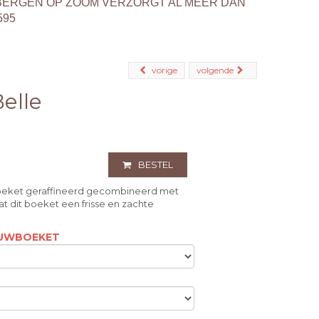
BERGEN OP ZOOM VERZORGT AL MEER DAN
595
vorige
volgende
elle
BESTEL
boeket geraffineerd gecombineerd met
t dit boeket een frisse en zachte
ROUWBOEKET