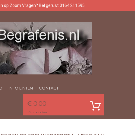
gen op Zoom Vragen? Bel gerust 0164 211595
O
INFO LINTEN
CONTACT
€ 0,00
0
producten