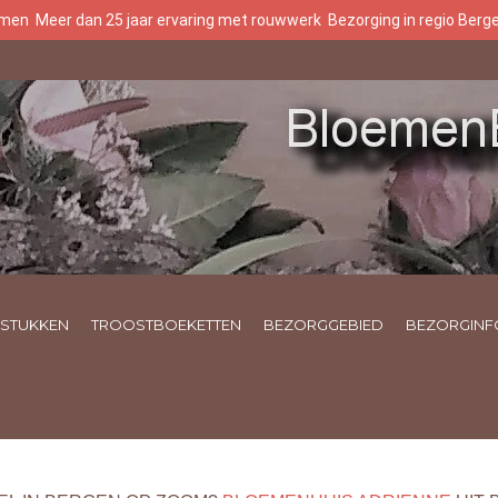
oemen
Meer dan 25 jaar ervaring met rouwwerk
Bezorging in regio Ber
STUKKEN
TROOSTBOEKETTEN
BEZORGGEBIED
BEZORGINF