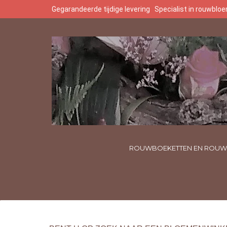
Gegarandeerde tijdige levering
Specialist in rouwbl
ROUWBOEKETTEN EN ROUW