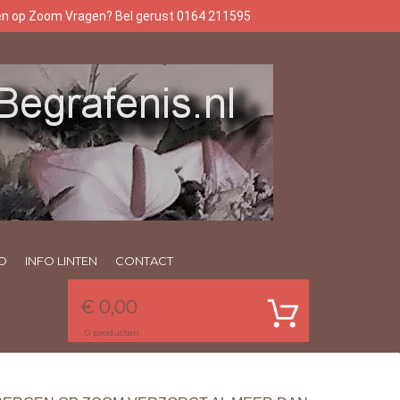
gen op Zoom Vragen? Bel gerust 0164 211595
O
INFO LINTEN
CONTACT
€ 0,00
0
producten