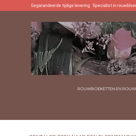
Gegarandeerde tijdige levering
Specialist in rouwbl
ROUWBOEKETTEN EN ROUW