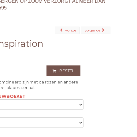
BERGEN OP ZOOM VERZORGT AL MEER DAN
595
vorige
volgende
spiration
BESTEL
mbineerd zijn met oa rozen en andere
veel bladmateriaal.
ROUWBOEKET