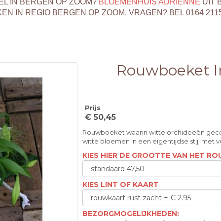
EL IN BERGEN OP ZOOM?
BLOEMENHUIS ADRIENNE
UIT 
 IN REGIO BERGEN OP ZOOM. VRAGEN? BEL 0164 211
Rouwboeket In
Prijs
€ 50,45
Rouwboeket waarin witte orchideeën geco
witte bloemen in een eigentijdse stijl met 
KIES HIER DE GROOTTE VAN HET 
KIES LINT OF KAART
BEZORGMOGELIJKHEDEN: