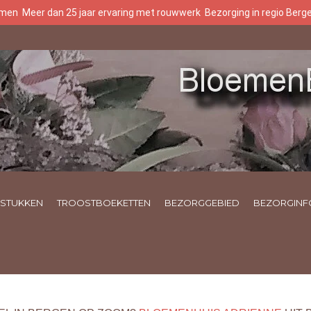
oemen
Meer dan 25 jaar ervaring met rouwwerk
Bezorging in regio Ber
STUKKEN
TROOSTBOEKETTEN
BEZORGGEBIED
BEZORGINF