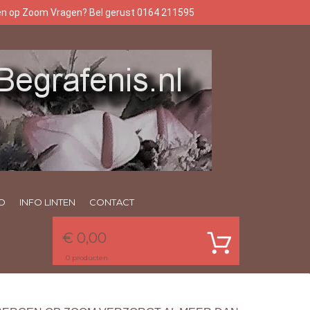
gen op Zoom Vragen? Bel gerust 0164 211595
O
INFO LINTEN
CONTACT
€ 0,00
0
producten