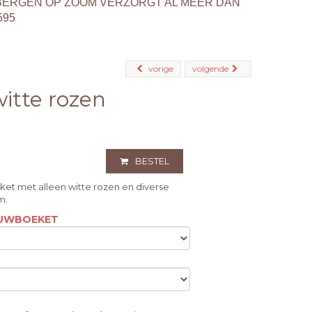
BERGEN OP ZOOM VERZORGT AL MEER DAN
595
vorige
volgende
itte rozen
BESTEL
 met alleen witte rozen en diverse
m.
ROUWBOEKET