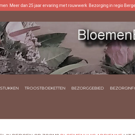
oemen
Meer dan 25 jaar ervaring met rouwwerk
Bezorging in regio Ber
STUKKEN
TROOSTBOEKETTEN
BEZORGGEBIED
BEZORGINF