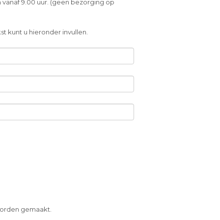
 vanaf 9.00 uur. (geen bezorging op
t kunt u hieronder invullen.
 worden gemaakt.