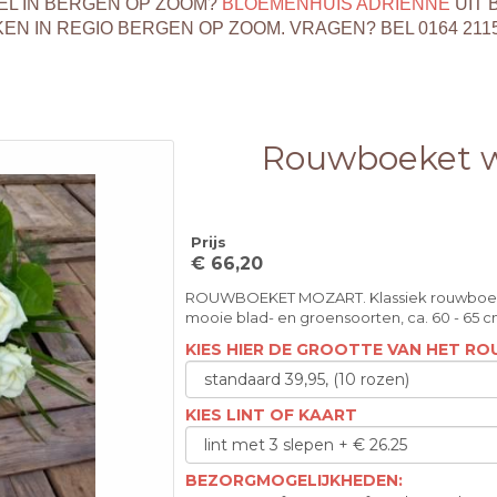
EL IN BERGEN OP ZOOM?
BLOEMENHUIS ADRIENNE
UIT 
 IN REGIO BERGEN OP ZOOM. VRAGEN? BEL 0164 211
Rouwboeket w
Prijs
€ 66,20
ROUWBOEKET MOZART. Klassiek rouwboeket
mooie blad- en groensoorten, ca. 60 - 65 c
KIES HIER DE GROOTTE VAN HET 
KIES LINT OF KAART
BEZORGMOGELIJKHEDEN: