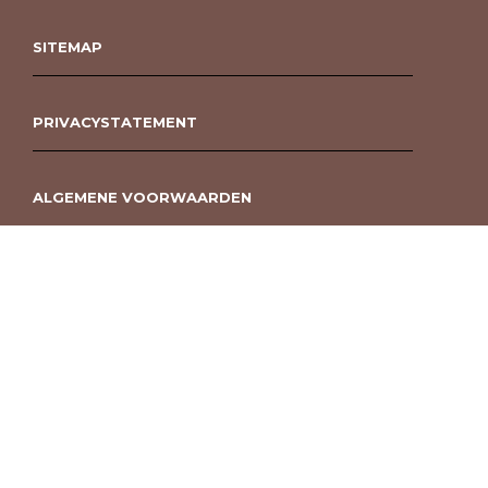
SITEMAP
PRIVACYSTATEMENT
ALGEMENE VOORWAARDEN
ROUWBOEKET BESTELLEN BERGEN OP ZOOM