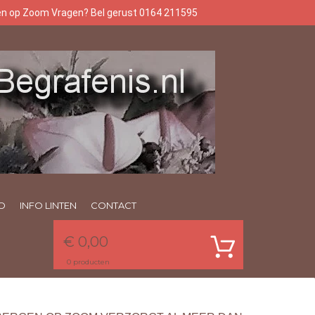
gen op Zoom Vragen? Bel gerust 0164 211595
O
INFO LINTEN
CONTACT
€ 0,00
0
producten