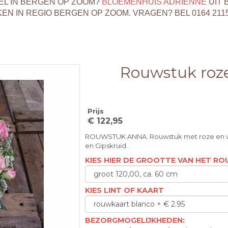
EL IN BERGEN OP ZOOM?
BLOEMENHUIS ADRIENNE
UIT 
 IN REGIO BERGEN OP ZOOM. VRAGEN? BEL 0164 211
Rouwstuk roze
Prijs
€ 122,95
ROUWSTUK ANNA. Rouwstuk met roze en w
en Gipskruid.
KIES HIER DE GROOTTE VAN HET R
KIES LINT OF KAART
BEZORGMOGELIJKHEDEN: