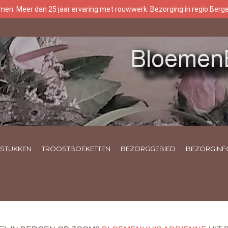
oemen
Meer dan 25 jaar ervaring met rouwwerk
Bezorging in regio Ber
STUKKEN
TROOSTBOEKETTEN
BEZORGGEBIED
BEZORGINF