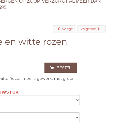
BERGEN OP ZOOM VERZORGT AL MEER DAN
595
vorige
volgende
 en witte rozen
BESTEL
itte Rozen mooi afgewerkt met groen
OUWSTUK