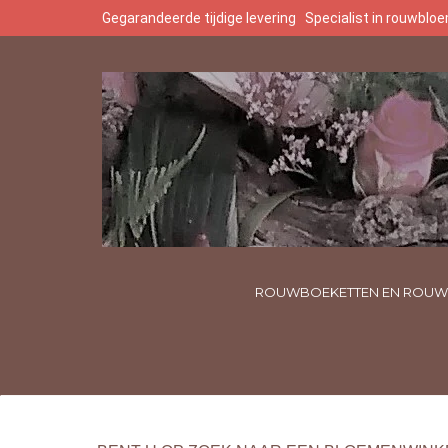
Gegarandeerde tijdige levering
Specialist in rouwbl
ROUWBOEKETTEN EN ROUW