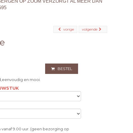
BERGEN OP ZOOM VERZORGT AL MEER DAN
595
vorige
volgende
e
BESTEL
d,eenvoudig en mooi.
OUWSTUK
 vanaf 9.00 uur. (geen bezorging op