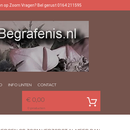
gen op Zoom Vragen? Bel gerust 0164 211595
O
INFO LINTEN
CONTACT
€ 0,00
0
producten