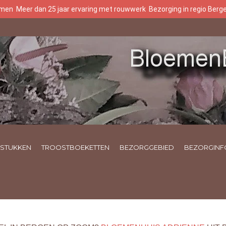
oemen
Meer dan 25 jaar ervaring met rouwwerk
Bezorging in regio Ber
STUKKEN
TROOSTBOEKETTEN
BEZORGGEBIED
BEZORGINF