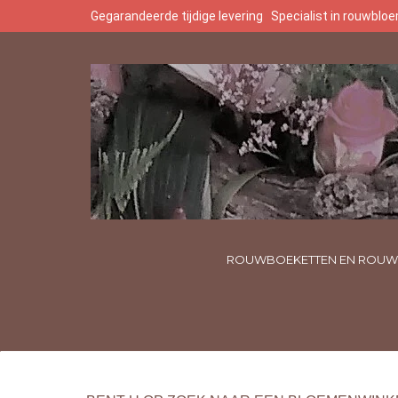
Gegarandeerde tijdige levering
Specialist in rouwbl
ROUWBOEKETTEN EN ROUW