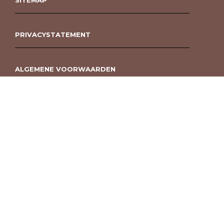
SITEMAP
PRIVACYSTATEMENT
ALGEMENE VOORWAARDEN
ROUWBOEKET BESTELLEN BERGEN OP ZOOM