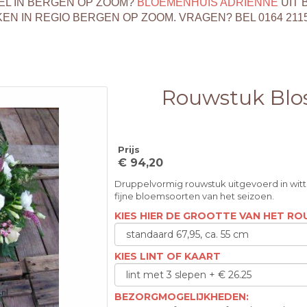
EL IN BERGEN OP ZOOM?
BLOEMENHUIS ADRIENNE
UIT 
 IN REGIO BERGEN OP ZOOM. VRAGEN? BEL 0164 211
Rouwstuk Bl
Prijs
€ 94,20
Druppelvormig rouwstuk uitgevoerd in witte
fijne bloemsoorten van het seizoen.
KIES HIER DE GROOTTE VAN HET R
KIES LINT OF KAART
BEZORGMOGELIJKHEDEN: