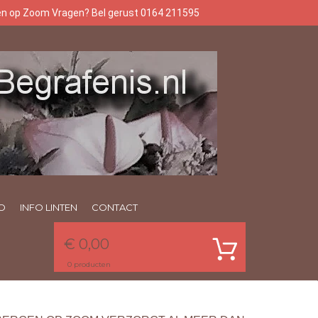
gen op Zoom Vragen? Bel gerust 0164 211595
O
INFO LINTEN
CONTACT
€ 0,00
0
producten