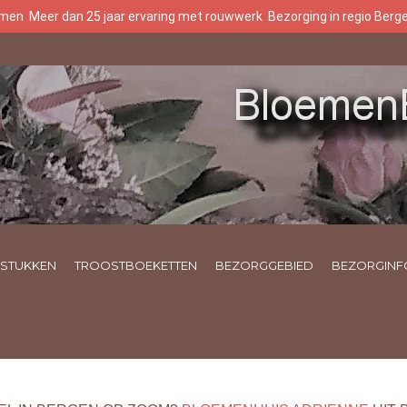
oemen
Meer dan 25 jaar ervaring met rouwwerk
Bezorging in regio Ber
STUKKEN
TROOSTBOEKETTEN
BEZORGGEBIED
BEZORGINF