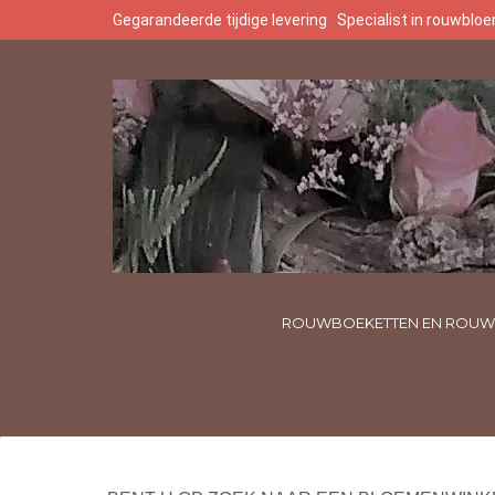
Gegarandeerde tijdige levering
Specialist in rouwbl
ROUWBOEKETTEN EN ROUW