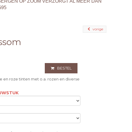
BERGEN OP ZOOM VERZORGT AL MEER DAN
595
vorige
ossom
BESTEL
 en roze tinten met o.a. rozen en diverse
OUWSTUK