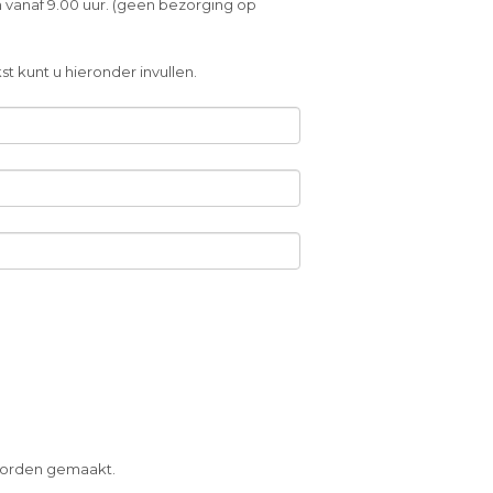
 vanaf 9.00 uur. (geen bezorging op
t kunt u hieronder invullen.
 worden gemaakt.