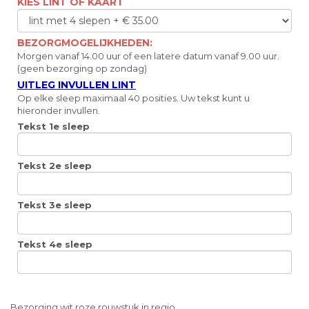
KIES LINT OF KAART
BEZORGMOGELIJKHEDEN:
Morgen vanaf 14.00 uur of een latere datum vanaf 9.00 uur.
(geen bezorging op zondag)
UITLEG INVULLEN LINT
Op elke sleep maximaal 40 posities. Uw tekst kunt u
hieronder invullen.
Tekst 1e sleep
Tekst 2e sleep
Tekst 3e sleep
Tekst 4e sleep
Bezorging wit roze rouwstuk in regio