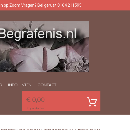
gen op Zoom Vragen? Bel gerust 0164 211595
O
INFO LINTEN
CONTACT
€ 0,00
0
producten