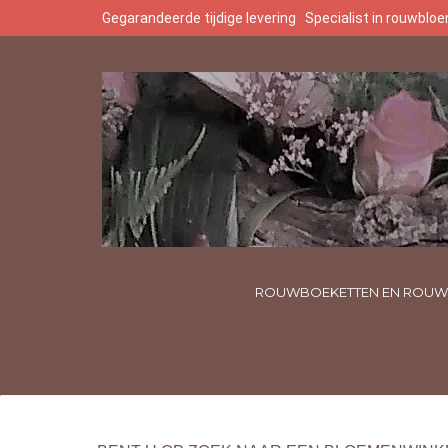
Gegarandeerde tijdige levering
Specialist in rouwbl
ROUWBOEKETTEN EN ROUW