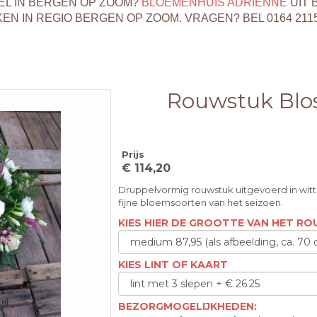
EL IN BERGEN OP ZOOM?
BLOEMENHUIS ADRIENNE
UIT 
 IN REGIO BERGEN OP ZOOM. VRAGEN? BEL 0164 211
Rouwstuk Bl
Prijs
€ 114,20
Druppelvormig rouwstuk uitgevoerd in witte
fijne bloemsoorten van het seizoen.
KIES HIER DE GROOTTE VAN HET R
KIES LINT OF KAART
BEZORGMOGELIJKHEDEN: