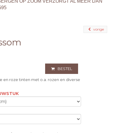
BERGEN OP ZOOM VERZORGT AL MEER DAN
595
vorige
ossom
BESTEL
 en roze tinten met o.a. rozen en diverse
OUWSTUK