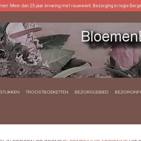
oemen
Meer dan 25 jaar ervaring met rouwwerk
Bezorging in regio Ber
STUKKEN
TROOSTBOEKETTEN
BEZORGGEBIED
BEZORGINF