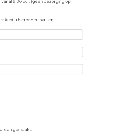
 vanaf 9.00 uur. (geen bezorging op
t kunt u hieronder invullen.
 worden gemaakt.