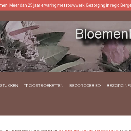
oemen
Meer dan 25 jaar ervaring met rouwwerk
Bezorging in regio Ber
STUKKEN
TROOSTBOEKETTEN
BEZORGGEBIED
BEZORGINF