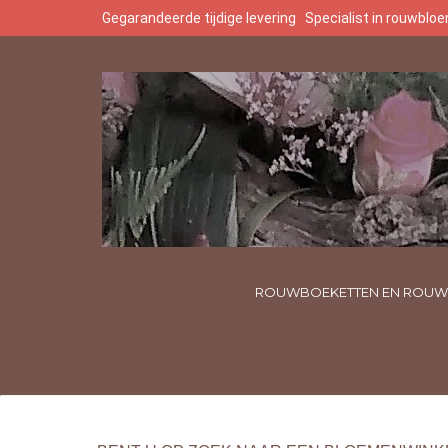
Gegarandeerde tijdige levering
Specialist in rouwbl
ROUWBOEKETTEN EN ROUW