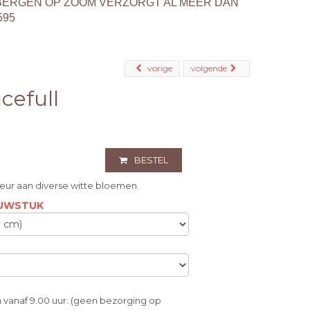
BERGEN OP ZOOM VERZORGT AL MEER DAN
595
vorige
volgende
cefull
BESTEL
eur aan diverse witte bloemen.
OUWSTUK
 vanaf 9.00 uur. (geen bezorging op