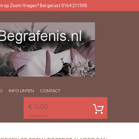
gen op Zoom Vragen? Bel gerust 0164 211595
O
INFO LINTEN
CONTACT
€ 0,00
0
producten