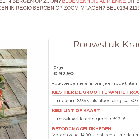
EL IN BERGEN OP ZOOM?
BLOEMENHUIS ADRIENNE
UIT 
 IN REGIO BERGEN OP ZOOM. VRAGEN? BEL 0164 211
Rouwstuk Kra
Prijs
€ 92,90
Rouwbiedermeier in oranje en rode tinten m
KIES HIER DE GROOTTE VAN HET R
KIES LINT OF KAART
BEZORGMOGELIJKHEDEN:
Morgen vanaf 14.00 uur of een latere datum