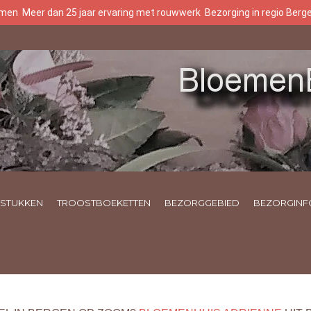
oemen
Meer dan 25 jaar ervaring met rouwwerk
Bezorging in regio Ber
STUKKEN
TROOSTBOEKETTEN
BEZORGGEBIED
BEZORGINF