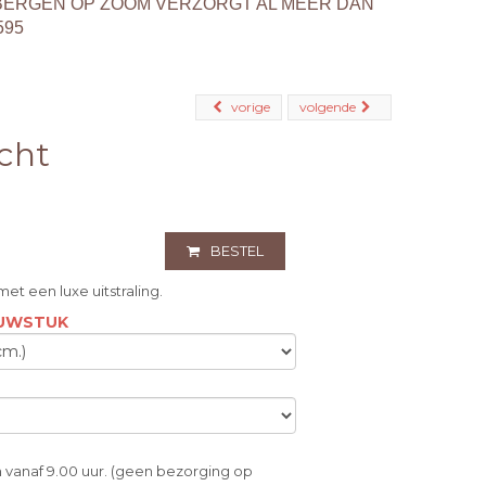
BERGEN OP ZOOM VERZORGT AL MEER DAN
595
vorige
volgende
cht
BESTEL
et een luxe uitstraling.
OUWSTUK
 vanaf 9.00 uur. (geen bezorging op