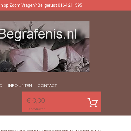
gen op Zoom Vragen? Bel gerust 0164 211595
O
INFO LINTEN
CONTACT
€ 0,00
0
producten