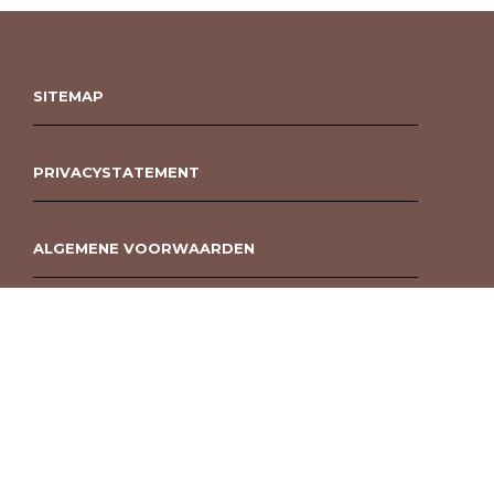
SITEMAP
PRIVACYSTATEMENT
ALGEMENE VOORWAARDEN
ROUWBOEKET BESTELLEN BERGEN OP ZOOM