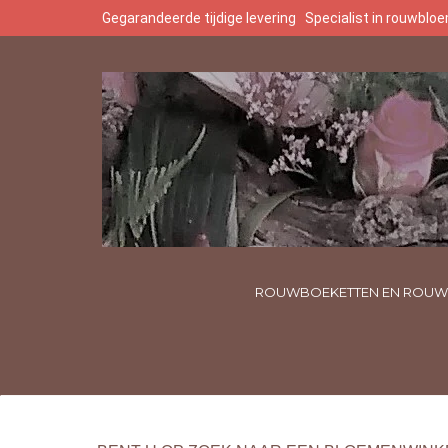
Gegarandeerde tijdige levering
Specialist in rouwbl
ROUWBOEKETTEN EN ROUW