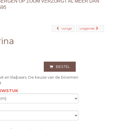
BERGEN OP ZOOM VERZORGT AL MEER DAN
595
vorige
volgende
ina
BESTEL
wit en lila/paars. De keuze van de bloemen
g.
OUWSTUK