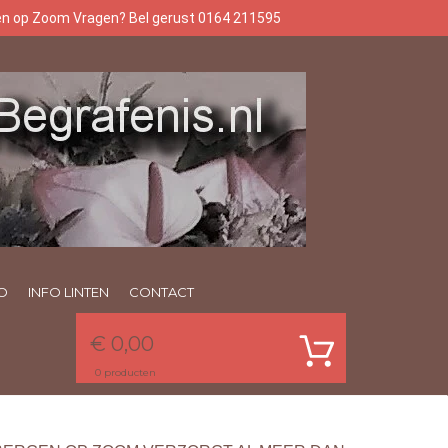
gen op Zoom Vragen? Bel gerust 0164 211595
O
INFO LINTEN
CONTACT
€ 0,00
0
producten