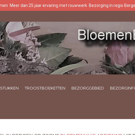
oemen
Meer dan 25 jaar ervaring met rouwwerk
Bezorging in regio Ber
STUKKEN
TROOSTBOEKETTEN
BEZORGGEBIED
BEZORGINF