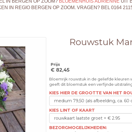
EL IN BERGEN OP ZOOM?
BLOEMENHUIS ADRIENNE
UIT 
 IN REGIO BERGEN OP ZOOM. VRAGEN? BEL 0164 211
Rouwstuk Mar
Prijs
€ 82,45
Bloemrijk rouwstuk in de geliefde kleuren 
geeft dit bloemstuk een verfijnde uitstralin
KIES HIER DE GROOTTE VAN HET R
KIES LINT OF KAART
BEZORGMOGELIJKHEDEN: