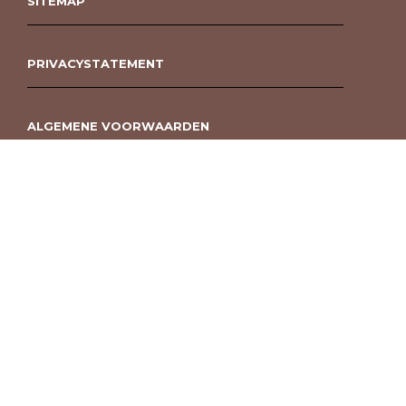
SITEMAP
PRIVACYSTATEMENT
ALGEMENE VOORWAARDEN
ROUWBOEKET BESTELLEN BERGEN OP ZOOM