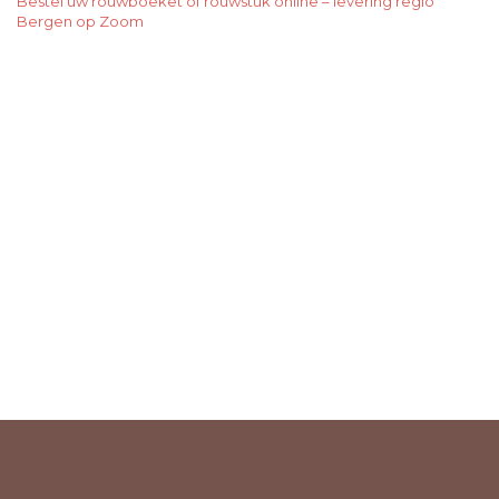
Bestel uw rouwboeket of rouwstuk online – levering regio
Bergen op Zoom