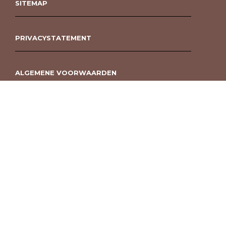
SITEMAP
PRIVACYSTATEMENT
ALGEMENE VOORWAARDEN
ROUWBOEKET BESTELLEN BERGEN OP ZOOM