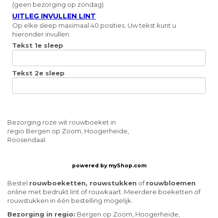
(geen bezorging op zondag)
UITLEG INVULLEN LINT
Op elke sleep maximaal 40 posities. Uw tekst kunt u
hieronder invullen.
Tekst 1e sleep
Tekst 2e sleep
Bezorging roze wit rouwboeket in
regio Bergen op Zoom, Hoogerheide,
Roosendaal.
powered by
myShop.com
Bestel
rouwboeketten, rouwstukken
of
rouwbloemen
online met bedrukt lint of rouwkaart. Meerdere boeketten of
rouwstukken in één bestelling mogelijk.
Bezorging in regio:
Bergen op Zoom, Hoogerheide,