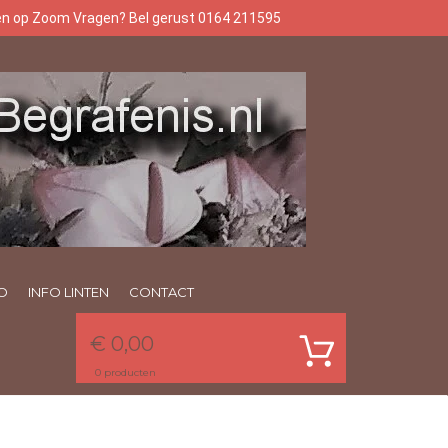
gen op Zoom Vragen? Bel gerust 0164 211595
O
INFO LINTEN
CONTACT
€ 0,00
0
producten