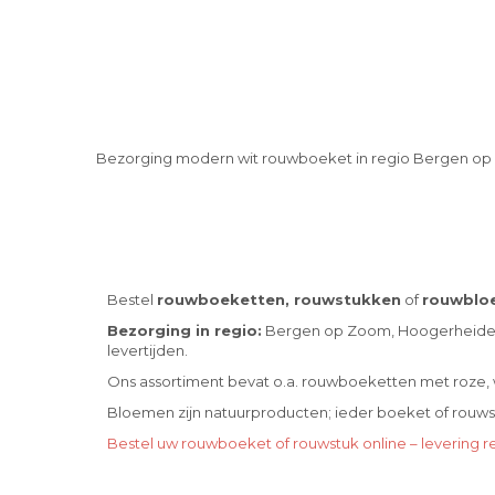
Bezorging modern wit rouwboeket in regio Bergen op
Bestel
rouwboeketten, rouwstukken
of
rouwblo
Bezorging in regio:
Bergen op Zoom, Hoogerheide, 
levertijden.
Ons assortiment bevat o.a. rouwboeketten met roze, wi
Bloemen zijn natuurproducten; ieder boeket of rouwstuk
Bestel uw rouwboeket of rouwstuk online – levering