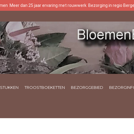
oemen
Meer dan 25 jaar ervaring met rouwwerk
Bezorging in regio Ber
STUKKEN
TROOSTBOEKETTEN
BEZORGGEBIED
BEZORGINF