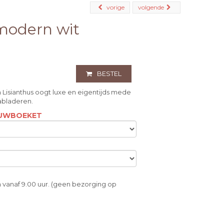
vorige
volgende
odern wit
BESTEL
Lisianthus oogt luxe en eigentijds mede
abladeren.
ROUWBOEKET
 vanaf 9.00 uur. (geen bezorging op