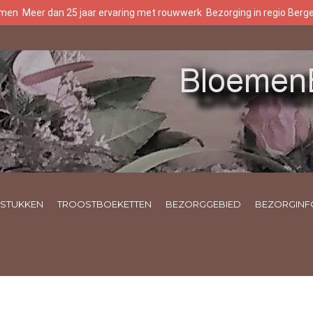
oemen
Meer dan 25 jaar ervaring met rouwwerk
Bezorging in regio Ber
STUKKEN
TROOSTBOEKETTEN
BEZORGGEBIED
BEZORGINF