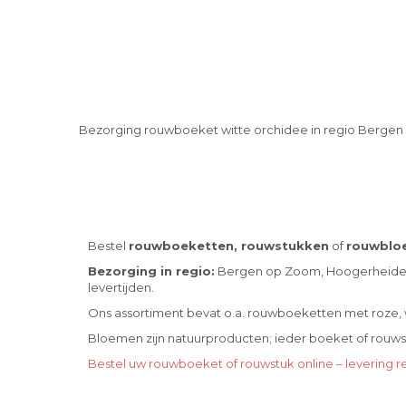
Bezorging rouwboeket witte orchidee in regio Berge
Bestel
rouwboeketten, rouwstukken
of
rouwblo
Bezorging in regio:
Bergen op Zoom, Hoogerheide, 
levertijden.
Ons assortiment bevat o.a. rouwboeketten met roze, wi
Bloemen zijn natuurproducten; ieder boeket of rouwstuk
Bestel uw rouwboeket of rouwstuk online – levering