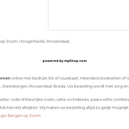
n op Zoom, Hoogerheide, Roosendaal.
powered by
myShop.com
emen
online met bedrukt lint of rouwkaart. Meerdere boeketten of r
Steenbergen, Roosendaal, Breda. Uw bestelling wordt met zorg en
tte, rode of kleurrijke rozen, witte orchideeën, paars-witte combina
 kan iets afwijken. Wij maken uw bestelling altijd zo gelijk mogelijk
 regio Bergen op Zoom