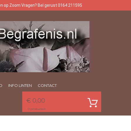
gen op Zoom Vragen? Bel gerust 0164 211595
O
INFO LINTEN
CONTACT
€ 0,00
0
producten