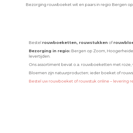
Bezorging rouwboeket wit en paars in regio Bergen o
Bestel
rouwboeketten, rouwstukken
of
rouwblo
Bezorging in regio:
Bergen op Zoom, Hoogerheide, 
levertijden.
Ons assortiment bevat o.a. rouwboeketten met roze, wi
Bloemen zijn natuurproducten; ieder boeket of rouwstuk
Bestel uw rouwboeket of rouwstuk online – levering