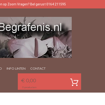
gen op Zoom Vragen? Bel gerust 0164 211595
O
INFO LINTEN
CONTACT
€ 0,00
0
producten